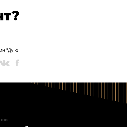
нт?
ин "Ду ю