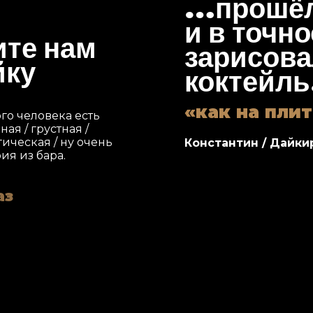
прошёл
и в точн
ите нам
зарисова
йку
коктейль
как на пли
го человека есть
ая / грустная /
гическая / ну очень
Константин / Дайки
ия из бара.
аз