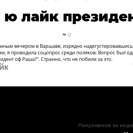
 ю лайк президе
0
мным вечером в Варшаве, изрядно надегустировавшись
ми, я проводила соцопрос среди поляков. Вопрос был од
идент оф Раша?". Странно, что не побили за это.
йк