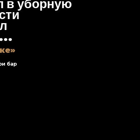
 в уборную
ости
л
тке
ри бар