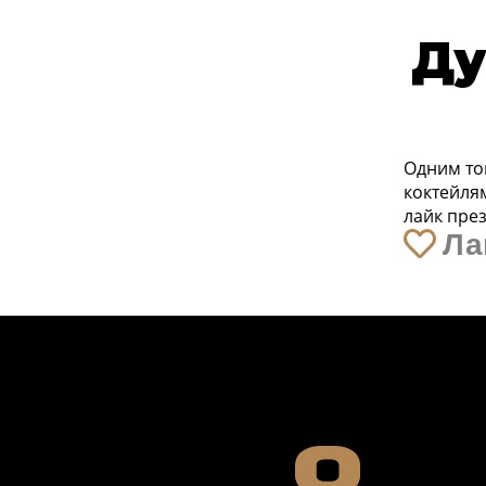
Ду
Одним то
коктейля
лайк през
Ла